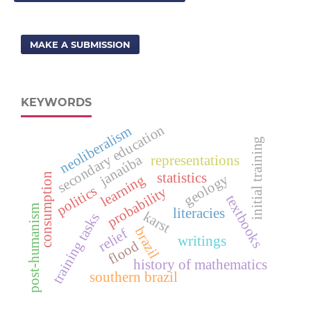
MAKE A SUBMISSION
KEYWORDS
secondary education
neoliberalism
initial training
janaúba
representations
statistics
consumption
geology
learning
politics
probability
textbooks
post-humanism
literacies
karst
training tasks
brazil
relief
writings
flood
history of mathematics
southern brazil