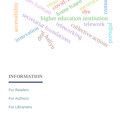
home based work
comsecdf
secretariat
covid-19
sales forecast
retail
accessibility
rbv
secretariat foundations
higher education institution
teleworking
telework
collective actions
portugal
innovation
deaf
hallyu
INFORMATION
For Readers
For Authors
For Librarians