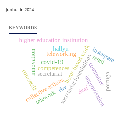
Junho de 2024
KEYWORDS
higher education institution
home based work
hallyu
instagram
innovation
teleworking
secretariat foundations
retail
covid-19
committee
competences
comsecdf
portugal
secretariat
improvisation
collective actions
rbv
deaf
telework