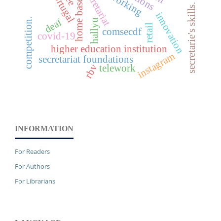
home based work
teleworking
secretariat
portugal
secretarie's skills.
innovation
competition.
deaf
hallyu
retail
comsecdf
covid-19
higher education institution
instagram
secretariat foundations
rbv
telework
INFORMATION
For Readers
For Authors
For Librarians