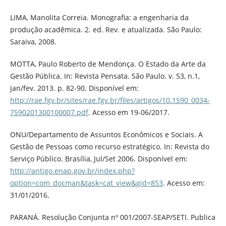
LIMA, Manolita Correia. Monografia: a engenharia da
produção acadêmica. 2. ed. Rev. e atualizada. São Paulo:
Saraiva, 2008.
MOTTA, Paulo Roberto de Mendonça. O Estado da Arte da
Gestão Pública. In: Revista Pensata. São Paulo. v. 53, n.1,
jan/fev. 2013. p. 82-90. Disponível em:
http://rae.fgv.br/sites/rae.fgv.br/files/artigos/10.1590_0034-
7590201300100007.pdf
. Acesso em 19-06/2017.
ONU/Departamento de Assuntos Econômicos e Sociais. A
Gestão de Pessoas como recurso estratégico. In: Revista do
Serviço Público. Brasília, Jul/Set 2006. Disponível em:
http://antigo.enap.gov.br/index.php?
option=com_docman&task=cat_view&gid=853
. Acesso em:
31/01/2016.
PARANÁ. Resolução Conjunta nº 001/2007-SEAP/SETI. Publica