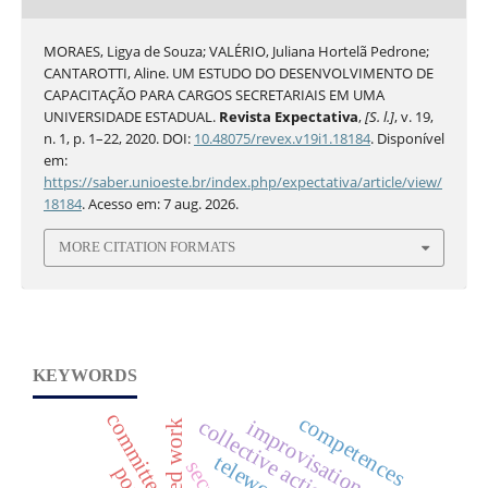
MORAES, Ligya de Souza; VALÉRIO, Juliana Hortelã Pedrone;
CANTAROTTI, Aline. UM ESTUDO DO DESENVOLVIMENTO DE
CAPACITAÇÃO PARA CARGOS SECRETARIAIS EM UMA
UNIVERSIDADE ESTADUAL.
Revista Expectativa
,
[S. l.]
, v. 19,
n. 1, p. 1–22, 2020. DOI:
10.48075/revex.v19i1.18184
. Disponível
em:
https://saber.unioeste.br/index.php/expectativa/article/view/
18184
. Acesso em: 7 aug. 2026.
MORE CITATION FORMATS
KEYWORDS
committee
competences
collective actions
improvisation