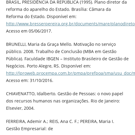
BRASIL, PRESIDÊNCIA DA REPÚBLICA (1995). Plano diretor da
reforma do aparelho do Estado. Brasília: Câmara da
Reforma do Estado. Disponível em:
http://www.bresserpereira.org.br/documents/mare/planodiretor
Acesso em 05/06/2017.
BRUNELLI, Maria da Graça Mello. Motivação no serviço
público. 2008. Trabalho de Conclusão (MBA em Gestão
Pública). Faculdade IBGEN – Instituto Brasileiro de Gestão de
Negócios. Porto Alegre, RS. Disponível em:
http://lproweb.procempa.com.br/pmpa/prefpoa/sma/usu_doc/ma
Acesso em: 31/10/2016.
CHIAVENATTO, Idalberto. Gestão de Pessoas: o novo papel
dos recursos humanos nas organizações. Rio de Janeiro:
Elsevier, 2004.
FERREIRA, Ademir A.; REIS, Ana C. F.; PEREIRA, Maria I.
Gestão Empresarial: de