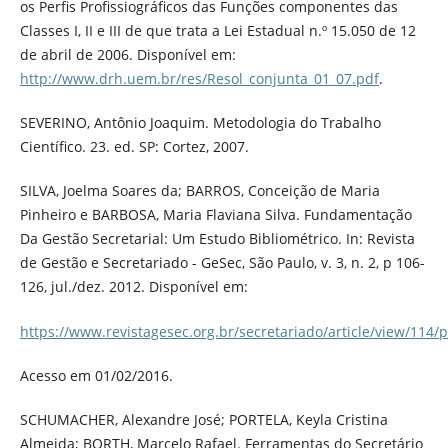
os Perfis Profissiográficos das Funções componentes das
Classes I, II e III de que trata a Lei Estadual n.º 15.050 de 12
de abril de 2006. Disponível em:
http://www.drh.uem.br/res/Resol_conjunta_01_07.pdf
.
SEVERINO, Antônio Joaquim. Metodologia do Trabalho
Científico. 23. ed. SP: Cortez, 2007.
SILVA, Joelma Soares da; BARROS, Conceição de Maria
Pinheiro e BARBOSA, Maria Flaviana Silva. Fundamentação
Da Gestão Secretarial: Um Estudo Bibliométrico. In: Revista
de Gestão e Secretariado - GeSec, São Paulo, v. 3, n. 2, p 106-
126, jul./dez. 2012. Disponível em:
https://www.revistagesec.org.br/secretariado/article/view/114/
Acesso em 01/02/2016.
SCHUMACHER, Alexandre José; PORTELA, Keyla Cristina
Almeida; BORTH, Marcelo Rafael. Ferramentas do Secretário