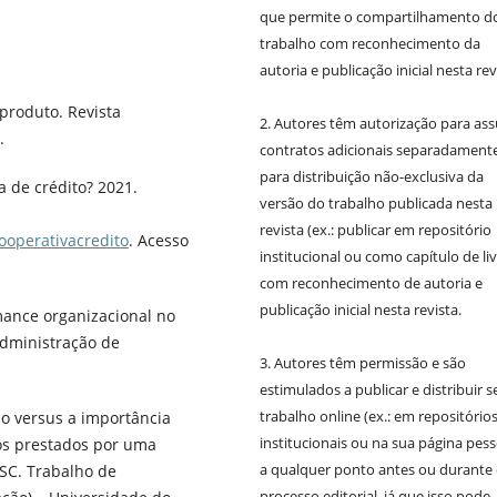
que permite o compartilhamento d
trabalho com reconhecimento da
autoria e publicação inicial nesta rev
 produto. Revista
2. Autores têm autorização para as
.
contratos adicionais separadamente
para distribuição não-exclusiva da
 de crédito? 2021.
versão do trabalho publicada nesta
revista (ex.: publicar em repositório
ooperativacredito
. Acesso
institucional ou como capítulo de liv
com reconhecimento de autoria e
publicação inicial nesta revista.
rmance organizacional no
 Administração de
3. Autores têm permissão e são
estimulados a publicar e distribuir s
trabalho online (ex.: em repositório
ção versus a importância
institucionais ou na sua página pess
os prestados por uma
a qualquer ponto antes ou durante
/SC. Trabalho de
processo editorial, já que isso pode