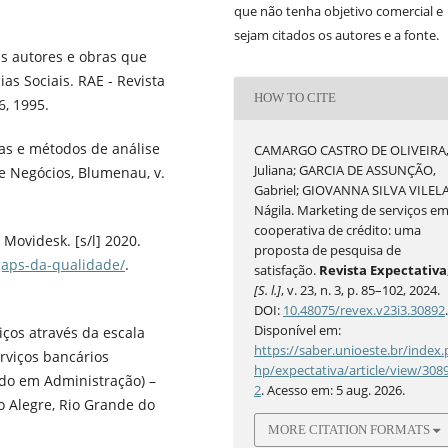
que não tenha objetivo comercial e
sejam citados os autores e a fonte.
is autores e obras que
as Sociais. RAE - Revista
HOW TO CITE
6, 1995.
as e métodos de análise
CAMARGO CASTRO DE OLIVEIRA
Juliana; GARCIA DE ASSUNÇÃO,
de Negócios, Blumenau, v.
Gabriel; GIOVANNA SILVA VILELA
Nágila. Marketing de serviços e
cooperativa de crédito: uma
Movidesk. [s/l] 2020.
proposta de pesquisa de
gaps-da-qualidade/
.
satisfação.
Revista Expectativa
[S. l.]
, v. 23, n. 3, p. 85–102, 2024.
DOI:
10.48075/revex.v23i3.30892
Disponível em:
ços através da escala
https://saber.unioeste.br/index.
rviços bancários
hp/expectativa/article/view/308
ado em Administração) –
2
. Acesso em: 5 aug. 2026.
o Alegre, Rio Grande do
MORE CITATION FORMATS