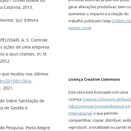
ção) – Universidade do
gerar alterações produtivas, bem 
a Catarina, 2013.
aumentar o impacto e a citação do
ntos. Ijuí: Editora
trabalho publicado (Veja
O Efeito do
Acesso Livre
).
 PELISSARI, A. S. Controle
das ações de uma empresa
o a seus clientes. In: IX
 2012.
o que mudou nos últimos
Licença Creative Commons
br/2019/01/30/a-
. 2021.
Esta obra está licenciada com uma
Licença
Creative Commons Atribuiç
udo Sobre Satisfação de
NãoComercial-CompartilhaIgual 4.0
a de Gestão e
Internacional
, o que permite
compartilhar, copiar, distribuir, exibi
reproduzir, a totalidade ou partes 
 de Pesquisa. Porto Alegre: