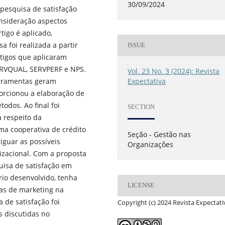
30/09/2024
pesquisa de satisfação
nsideração aspectos
rtigo é aplicado,
sa foi realizada a partir
ISSUE
rtigos que aplicaram
SERVQUAL, SERVPERF e NPS.
Vol. 23 No. 3 (2024): Revista
Expectativa
erramentas geram
orcionou a elaboração de
odos. Ao final foi
SECTION
 respeito da
ma cooperativa de crédito
Seção - Gestão nas
iguar as possíveis
Organizações
izacional. Com a proposta
uisa de satisfação em
rio desenvolvido, tenha
LICENSE
ias de marketing na
 de satisfação foi
Copyright (c) 2024 Revista Expectati
s discutidas no