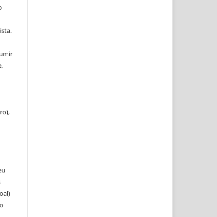
o
ista.
sumir
,
ro),
eu
s
oal)
 o