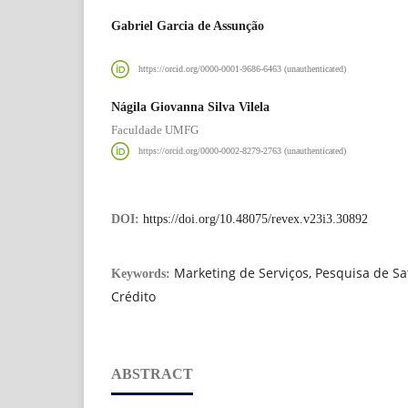
Gabriel Garcia de Assunção
https://orcid.org/0000-0001-9686-6463 (unauthenticated)
Nágila Giovanna Silva Vilela
Faculdade UMFG
https://orcid.org/0000-0002-8279-2763 (unauthenticated)
DOI:
https://doi.org/10.48075/revex.v23i3.30892
Marketing de Serviços, Pesquisa de Sa
Keywords:
Crédito
ABSTRACT