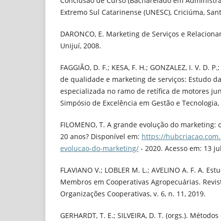
Conclusão de Curso (Bacharelado em Administra
Extremo Sul Catarinense (UNESC), Criciúma, Sant
DARONCO, E. Marketing de Serviços e Relacioname
Unijuí, 2008.
FAGGIÃO, D. F.; KESA, F. H.; GONZALEZ, I. V. D. P.;
de qualidade e marketing de serviços: Estudo 
especializada no ramo de retífica de motores junt
Simpósio de Excelência em Gestão e Tecnologia,
FILOMENO, T. A grande evolução do marketing: 
20 anos? Disponível em:
https://hubcriacao.com.
evolucao-do-marketing/
- 2020. Acesso em: 13 jul
FLAVIANO V.; LOBLER M. L.; AVELINO A. F. A. Est
Membros em Cooperativas Agropecuárias. Revist
Organizações Cooperativas, v. 6, n. 11, 2019.
GERHARDT, T. E.; SILVEIRA, D. T. (orgs.). Métodos