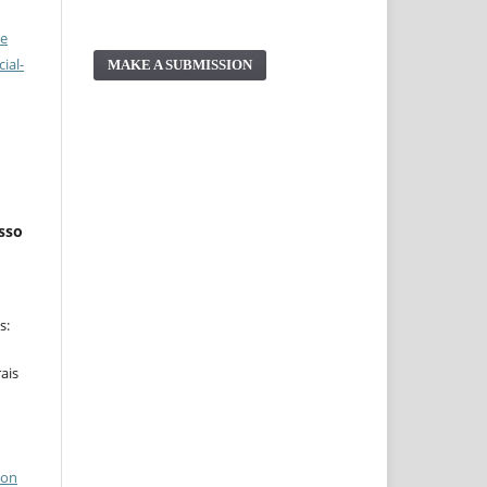
ve
ial-
MAKE A SUBMISSION
esso
s:
ais
ion