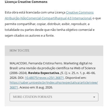
Licença Creative Commons
Esta obra está licenciada com uma Licença
Creative Commons
Atribuição-NãoComercial-CompartilhaIgual 4.0 Internacional
, o que
permite compartilhar, copiar, distribuir, exibir, reproduzir, a
totalidade ou partes desde que não tenha objetivo comercial e
sejam citados os autores e a fonte.
HOW TO CITE
MALACOSKI, Fernanda Cristina Ferro. Marketing digital no
Brasil: uma revisão da produção científica na Web of Science
(2006–2024).
Revista Expectativa
,
[S. l.]
, v. 25, n. 1, p. 46–66,
2026. DOI:
10.48075/revex.v25i1.36871
. Disponível em:
https://saber.unioeste.br/index.php/expectativa/article/view/
36871
. Acesso em: 8 aug. 2026.
MORE CITATION FORMATS