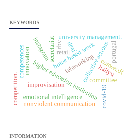
KEYWORDS
university management.
secretariat
instagram
rbv
collective actions
deaf
home based work
portugal
competences
innovation
retail
teleworking
comsecdf
higher education institution
hallyu
competition.
committee
improvisation
covid-19
emotional intelligence
nonviolent communication
INFORMATION