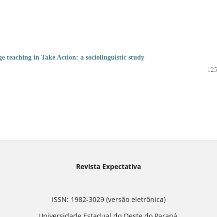
ge teaching in Take Action: a sociolinguistic study
125
Revista Expectativa
ISSN: 1982-3029 (versão eletrônica)
Universidade Estadual do Oeste do Paraná