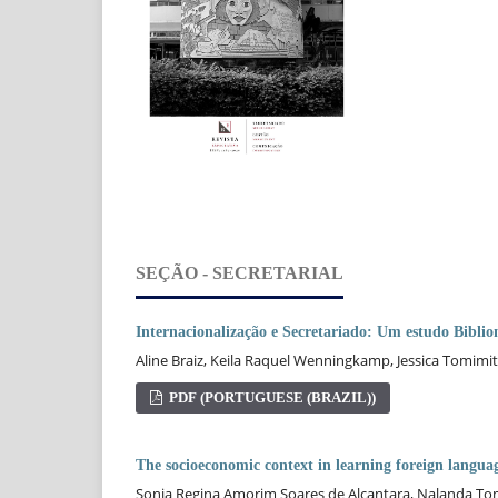
SEÇÃO - SECRETARIAL
Internacionalização e Secretariado: Um estudo Bibli
Aline Braiz, Keila Raquel Wenningkamp, Jessica Tomimi
PDF (PORTUGUESE (BRAZIL))
The socioeconomic context in learning foreign languag
Sonia Regina Amorim Soares de Alcantara, Nalanda Toma