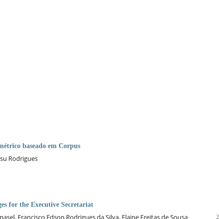
ométrico baseado em Corpus
tsu Rodrigues
es for the Executive Secretariat
sel, Francisco Edson Rodrigues da Silva, Elaine Freitas de Sousa