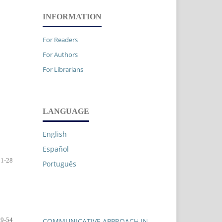
INFORMATION
For Readers
For Authors
For Librarians
LANGUAGE
English
Español
1-28
Português
29-54
COMMUNICATIVE APPROACH IN