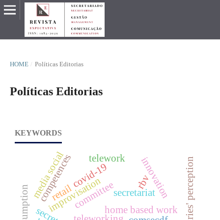
HOME
/
Políticas Editorias
Políticas Editorias
KEYWORDS
media social
competences
telework
innovation
beneficiaries' perception
covid-19
rbv
improvisation
committee
retail
secretariat
home based work
teleworking
comsecdf