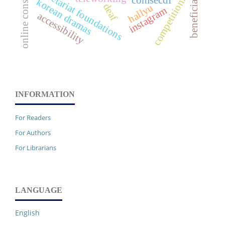
online consumption
secretariat foundations
competition.
korean dramas
deaf
hallyu
instagram
accessibility
INFORMATION
For Readers
For Authors
For Librarians
LANGUAGE
English