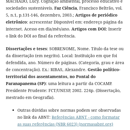
MACHADO, Lucy. Cognição ambiental, processo educativo e
sociedades sustentáveis.
Faz Ciência
, Francisco Beltrão, vol.
5, n.1, p.131-146, dezembro, 2003.;
Artigos de periódico
eletrônico
: acrescentar Disponível em: endereço página da
internet. Acesso em dia/mês/ano.
Artigos com DOI:
Inserir
o link do DOI ao final da referência.
Dissertações e teses
: SOBRENOME, Nome. Título da tese ou
da dissertação (em negrito). Local: Instituição em que foi
defendida, ano. Número de páginas. (Categoria, grau e área
de concentração). Ex.: RIBAS, Alexandre.
Gestão político-
territorial dos assentamentos, no Pontal do
Paranapanema (SP)
: uma leitura a partir da COCAMP.
Presidente Prudente: FCT/UNESP, 2002. 224p. (Dissertação,
mestrado em Geografia).
Outras dúvidas sobre normas podem ser observadas
no link da ABNT:
Referências ABNT - como formatar
as suas referências (NBR 6023) (normasabnt.org)