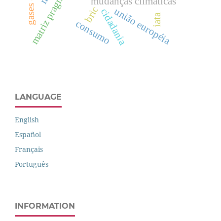
mudanças climáticas
bric
união européia
cidadania
iata
consumo
LANGUAGE
English
Español
Français
Português
INFORMATION