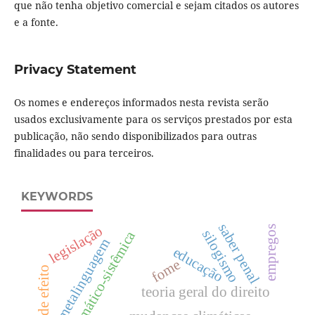
que não tenha objetivo comercial e sejam citados os autores
e a fonte.
Privacy Statement
Os nomes e endereços informados nesta revista serão
usados exclusivamente para os serviços prestados por esta
publicação, não sendo disponibilizados para outras
finalidades ou para terceiros.
KEYWORDS
saber penal
legislação
empregos
silogismo
matriz pragmático-sistêmica
metalinguagem
educação
fome
gases de efeito
teoria geral do direito