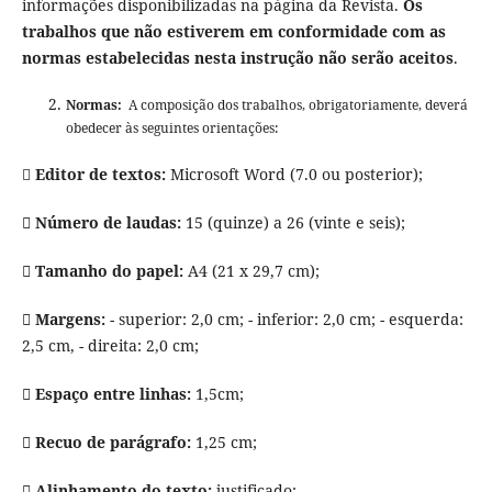
informações disponibilizadas na página da Revista.
Os
trabalhos que não estiverem em conformidade com as
normas estabelecidas nesta instrução não serão aceitos
.
Normas:
A composição dos trabalhos, obrigatoriamente, deverá
obedecer às seguintes orientações:

Editor
de textos:
Microsoft Word (7.0 ou posterior);
 Número de laudas:
15 (quinze) a 26 (vinte e seis);
 Tamanho do papel:
A4 (21 x 29,7 cm);
 Margens:
- superior: 2,0 cm; - inferior: 2,0 cm; - esquerda:
2,5 cm, - direita: 2,0 cm;
 Espaço entre linhas:
1,5cm;
 Recuo de parágrafo:
1,25 cm;
 Alinhamento do texto:
justificado;