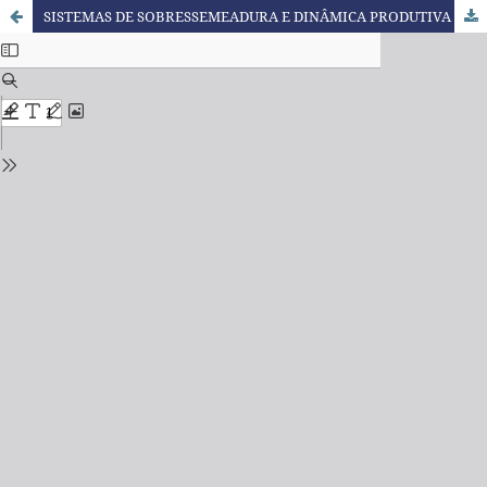
SISTEMAS DE SOBRESSEMEADURA E DINÂMICA PRODUTIVA DE FORRAGEIRAS TEMPERADAS SOBRE A TÍFTON 85