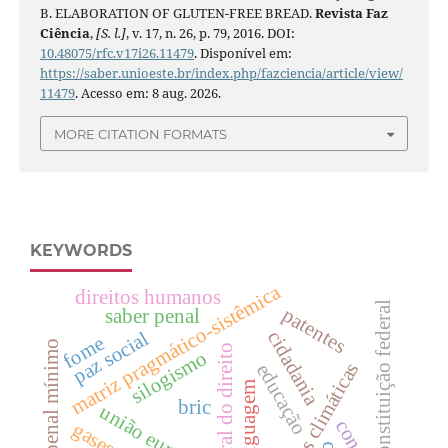
B. ELABORATION OF GLUTEN-FREE BREAD.
Revista Faz
Ciência
,
[S. l.]
, v. 17, n. 26, p. 79, 2016. DOI:
10.48075/rfc.v17i26.11479
. Disponível em:
https://saber.unioeste.br/index.php/fazciencia/article/view/
11479
. Acesso em: 8 aug. 2026.
MORE CITATION FORMATS
KEYWORDS
matriz pragmático-sistêmica
direitos humanos
constituição federal
patentes
saber penal
paz social
cidadania
fome
direito penal mínimo
teoria geral do direito
silogismo
mudanças climáticas
educação
metalinguagem
bric
união européia