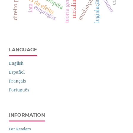
consumo
gases de efeito
legislação
iata
empregos
LANGUAGE
English
Español
Français
Português
INFORMATION
For Readers