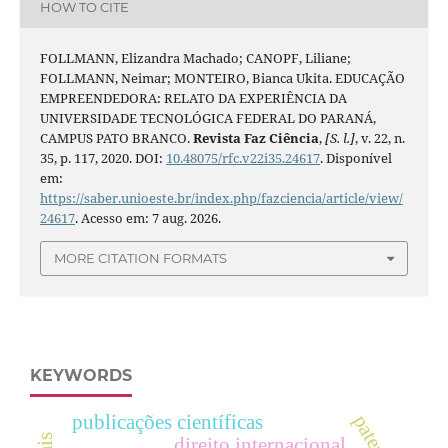
HOW TO CITE
FOLLMANN, Elizandra Machado; CANOPF, Liliane;
FOLLMANN, Neimar; MONTEIRO, Bianca Ukita. EDUCAÇÃO
EMPREENDEDORA: RELATO DA EXPERIÊNCIA DA
UNIVERSIDADE TECNOLÓGICA FEDERAL DO PARANÁ,
CAMPUS PATO BRANCO.
Revista Faz Ciência
,
[S. l.]
, v. 22, n.
35, p. 117, 2020. DOI:
10.48075/rfc.v22i35.24617
. Disponível
em:
https://saber.unioeste.br/index.php/fazciencia/article/view/
24617
. Acesso em: 7 aug. 2026.
MORE CITATION FORMATS
KEYWORDS
patentes
publicações científicas
direito internacional