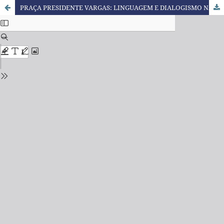
PRAÇA PRESIDENTE VARGAS: LINGUAGEM E DIALOGISMO NA RECONFIGURAÇÃO DO ESPAÇO PÚBLICO NA CIDADE DE PATO BRANCO (PR)