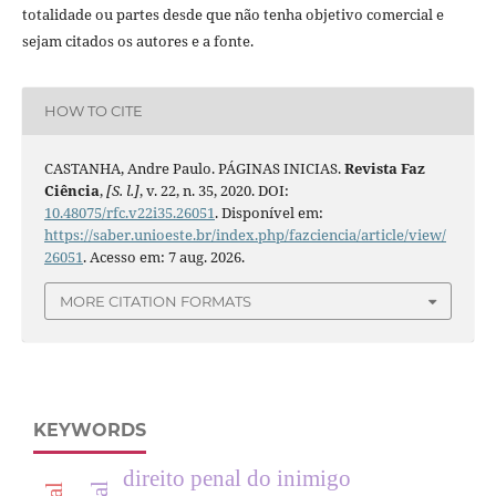
totalidade ou partes desde que não tenha objetivo comercial e
sejam citados os autores e a fonte.
HOW TO CITE
CASTANHA, Andre Paulo. PÁGINAS INICIAS.
Revista Faz
Ciência
,
[S. l.]
, v. 22, n. 35, 2020. DOI:
10.48075/rfc.v22i35.26051
. Disponível em:
https://saber.unioeste.br/index.php/fazciencia/article/view/
26051
. Acesso em: 7 aug. 2026.
MORE CITATION FORMATS
KEYWORDS
direito penal do inimigo