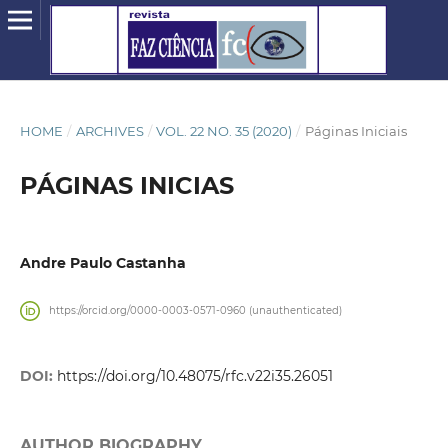
HOME
/
ARCHIVES
/
VOL. 22 NO. 35 (2020)
/
Páginas Iniciais
PÁGINAS INICIAS
Andre Paulo Castanha
https://orcid.org/0000-0003-0571-0960 (unauthenticated)
DOI:
https://doi.org/10.48075/rfc.v22i35.26051
AUTHOR BIOGRAPHY