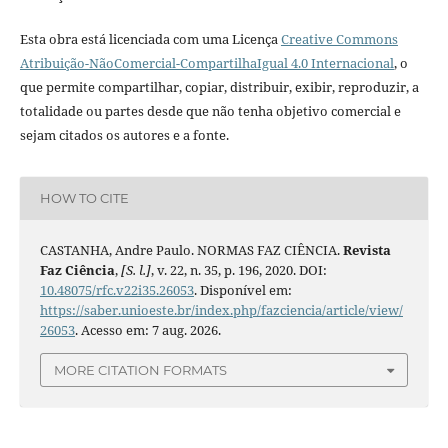
Esta obra está licenciada com uma Licença
Creative Commons
Atribuição-NãoComercial-CompartilhaIgual 4.0 Internacional
, o
que permite compartilhar, copiar, distribuir, exibir, reproduzir, a
totalidade ou partes desde que não tenha objetivo comercial e
sejam citados os autores e a fonte.
HOW TO CITE
CASTANHA, Andre Paulo. NORMAS FAZ CIÊNCIA.
Revista
Faz Ciência
,
[S. l.]
, v. 22, n. 35, p. 196, 2020. DOI:
10.48075/rfc.v22i35.26053
. Disponível em:
https://saber.unioeste.br/index.php/fazciencia/article/view/
26053
. Acesso em: 7 aug. 2026.
MORE CITATION FORMATS