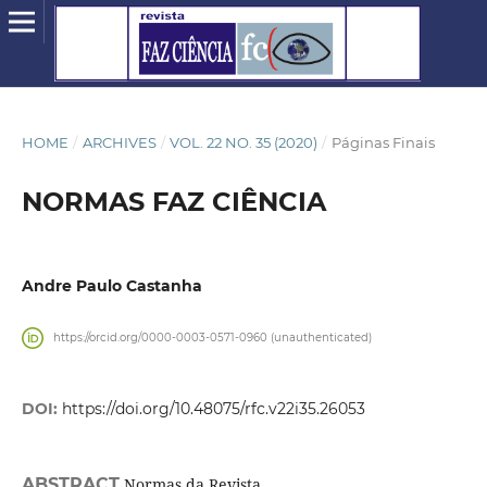
HOME
/
ARCHIVES
/
VOL. 22 NO. 35 (2020)
/
Páginas Finais
NORMAS FAZ CIÊNCIA
Andre Paulo Castanha
https://orcid.org/0000-0003-0571-0960 (unauthenticated)
DOI:
https://doi.org/10.48075/rfc.v22i35.26053
ABSTRACT
Normas da Revista