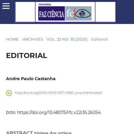
HOME
/
ARCHIVES
/
VOL. 22 NO. 35 (2020)
/
Editorial
EDITORIAL
Andre Paulo Castanha
https://orcid.org/0000-0003-0571-0960 (unauthenticated)
DOI:
https://doi.org/10.48075/rfc.v22i35.26054
ABSTRACT
Síntese dos artigos