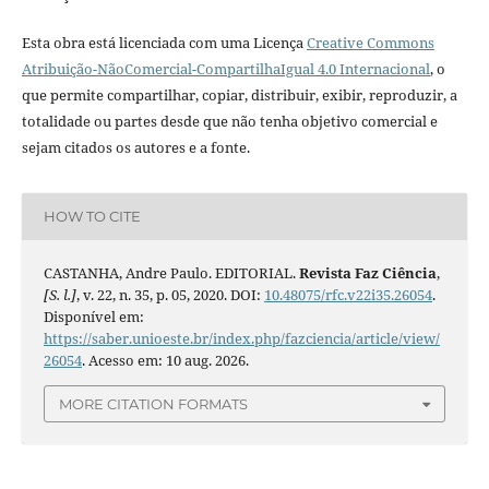
Esta obra está licenciada com uma Licença
Creative Commons
Atribuição-NãoComercial-CompartilhaIgual 4.0 Internacional
, o
que permite compartilhar, copiar, distribuir, exibir, reproduzir, a
totalidade ou partes desde que não tenha objetivo comercial e
sejam citados os autores e a fonte.
HOW TO CITE
CASTANHA, Andre Paulo. EDITORIAL.
Revista Faz Ciência
,
[S. l.]
, v. 22, n. 35, p. 05, 2020. DOI:
10.48075/rfc.v22i35.26054
.
Disponível em:
https://saber.unioeste.br/index.php/fazciencia/article/view/
26054
. Acesso em: 10 aug. 2026.
MORE CITATION FORMATS