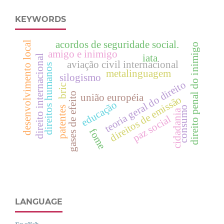
KEYWORDS
acordos de seguridade social.
desenvolvimento local
direito penal do inimigo
amigo e inimigo
iata
direito internacional
aviação civil internacional
direitos humanos
metalinguagem
silogismo
teoria geral do direito
bric
gases de efeito
união européia
direitos de emissão
educação
consumo
patentes
cidadania
paz social
fome
LANGUAGE