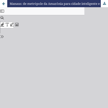
Manaus: de metrópole da Amazônia para cidade inteligente e sustentável