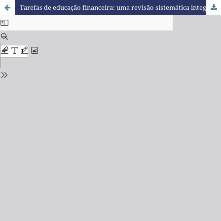
Tarefas de educação financeira: uma revisão sistemática integrativa de artigos científicos brasileiros (2010-2020)