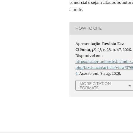
comercial e sejam citados os autor
a fonte.
HOW TO CITE
Apresentação.
Revista Faz
Ciência
,
[S. l.]
, v. 28, n. 47, 2026.
Disponível em:
https://saber.unioeste.br/index.
php/fazciencia/article/view/376
4
. Acesso em: 9 aug. 2026.
MORE CITATION
FORMATS