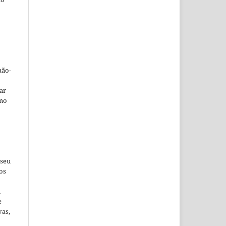
não-
car
omo
 seu
os
u
e
vas,