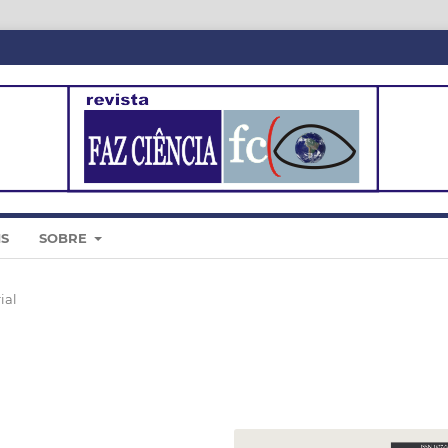
IS
SOBRE
ial