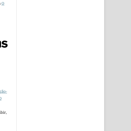
a
O
ção-
0
bir,