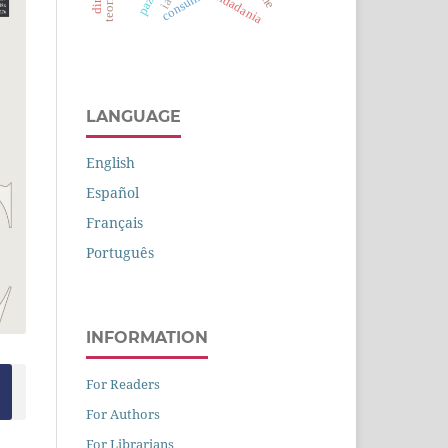
consumo
cidadania
LANGUAGE
English
Español
Français
Português
INFORMATION
For Readers
For Authors
For Librarians