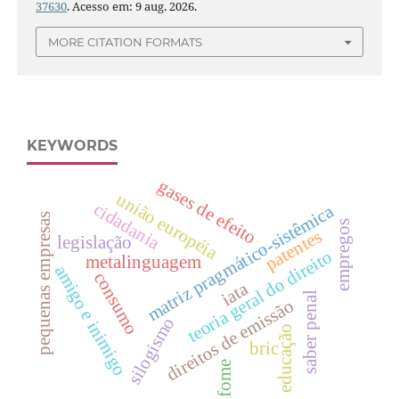
37630
. Acesso em: 9 aug. 2026.
MORE CITATION FORMATS
KEYWORDS
gases de efeito
união européia
cidadania
matriz pragmático-sistêmica
pequenas empresas
empregos
patentes
legislação
teoria geral do direito
metalinguagem
amigo e inimigo
consumo
iata
saber penal
direitos de emissão
silogismo
educação
bric
fome