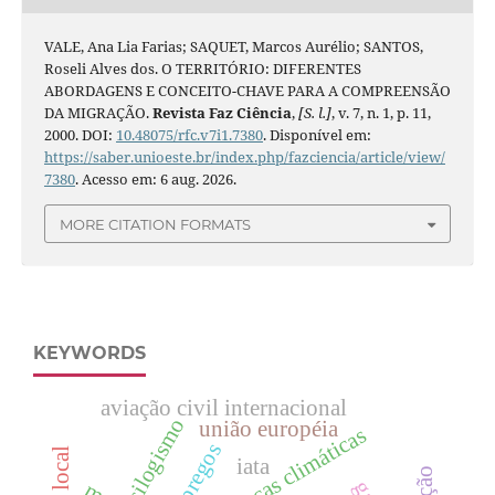
VALE, Ana Lia Farias; SAQUET, Marcos Aurélio; SANTOS,
Roseli Alves dos. O TERRITÓRIO: DIFERENTES
ABORDAGENS E CONCEITO-CHAVE PARA A COMPREENSÃO
DA MIGRAÇÃO.
Revista Faz Ciência
,
[S. l.]
, v. 7, n. 1, p. 11,
2000. DOI:
10.48075/rfc.v7i1.7380
. Disponível em:
https://saber.unioeste.br/index.php/fazciencia/article/view/
7380
. Acesso em: 6 aug. 2026.
MORE CITATION FORMATS
KEYWORDS
aviação civil internacional
silogismo
união européia
mudanças climáticas
empregos
iata