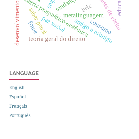
desenvolvimento local
educação
gases de efeito
matriz pragmático-sistêmica
bric
saber penal
metalinguagem
paz social
amigo e inimigo
consumo
fome
teoria geral do direito
LANGUAGE
English
Español
Français
Português