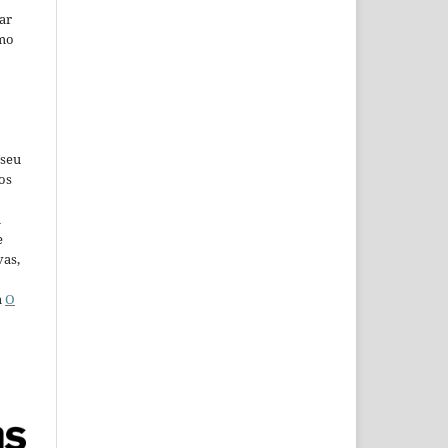
car
omo
 seu
os
u
e
vas,
a
O