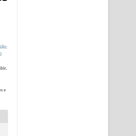
ção-
0
bir,
es e