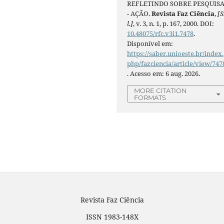
REFLETINDO SOBRE PESQUIS
- AÇÃO.
Revista Faz Ciência
,
[S
l.]
, v. 3, n. 1, p. 167, 2000. DOI:
10.48075/rfc.v3i1.7478
.
Disponível em:
https://saber.unioeste.br/index.
php/fazciencia/article/view/747
. Acesso em: 6 aug. 2026.
MORE CITATION
FORMATS
Revista Faz Ciência
ISSN 1983-148X