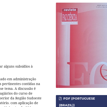
r alguns subsídios à
onado em administração
s pertinentes contidas na
se tema. A discussão ê
agiários do curso de
uperior da Região Sudoeste
PDF (PORTUGUESE
atório. com aplicação de
(BRAZIL))