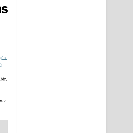
ção-
0
bir,
es e