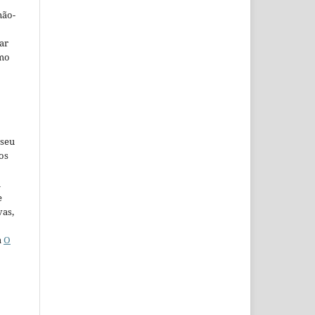
não-
car
omo
 seu
os
u
e
vas,
a
O