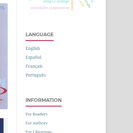
amigo e inimigo
sociedades cooperativas
LANGUAGE
English
Español
Français
Português
INFORMATION
For Readers
For Authors
For Librarians