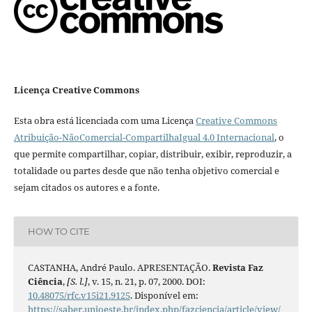
Licença Creative Commons
Esta obra está licenciada com uma Licença
Creative Commons
Atribuição-NãoComercial-CompartilhaIgual 4.0 Internacional
, o
que permite compartilhar, copiar, distribuir, exibir, reproduzir, a
totalidade ou partes desde que não tenha objetivo comercial e
sejam citados os autores e a fonte.
HOW TO CITE
CASTANHA, André Paulo. APRESENTAÇÃO.
Revista Faz
Ciência
,
[S. l.]
, v. 15, n. 21, p. 07, 2000. DOI:
10.48075/rfc.v15i21.9125
. Disponível em:
https://saber.unioeste.br/index.php/fazciencia/article/view/