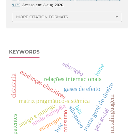
9125
. Acesso em: 8 aug. 2026.
MORE CITATION FORMATS
KEYWORDS
educação
fome
mudanças climáticas
cidadania
relações internacionais
teoria geral do direito
gases de efeito
metalinguagem
matriz pragmático-sistêmica
amigo e inimigo
união européia
iata
silogismo
paz social
consumo
patentes
empregos
bric