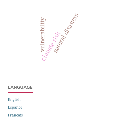
natural disasters
vulnerability
climate risk
LANGUAGE
English
Español
Français