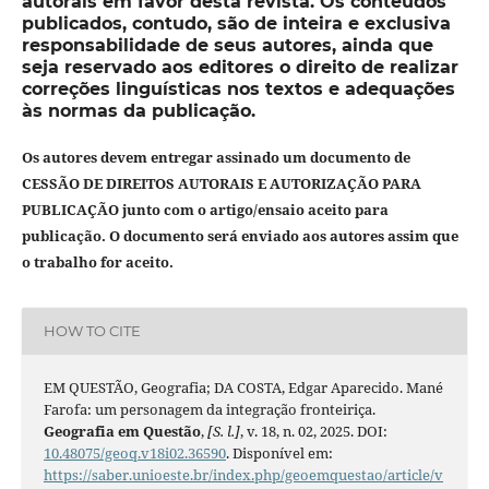
autorais em favor desta revista. Os conteúdos
publicados, contudo, são de inteira e exclusiva
responsabilidade de seus autores, ainda que
seja reservado aos editores o direito de realizar
correções linguísticas nos textos e adequações
às normas da publicação.
Os autores devem entregar assinado um documento de
CESSÃO DE DIREITOS AUTORAIS E AUTORIZAÇÃO PARA
PUBLICAÇÃO junto com o artigo/ensaio aceito para
publicação. O documento será enviado aos autores assim que
o trabalho for aceito.
HOW TO CITE
EM QUESTÃO, Geografia; DA COSTA, Edgar Aparecido. Mané
Farofa: um personagem da integração fronteiriça.
Geografia em Questão
,
[S. l.]
, v. 18, n. 02, 2025. DOI:
10.48075/geoq.v18i02.36590
. Disponível em:
https://saber.unioeste.br/index.php/geoemquestao/article/v