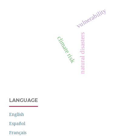
vulnerability
natural disasters
climate risk
LANGUAGE
English
Español
Français