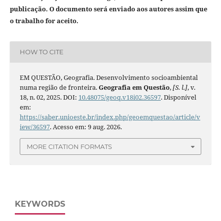
publicação. O documento será enviado aos autores assim que
o trabalho for aceito.
HOW TO CITE
EM QUESTÃO, Geografia. Desenvolvimento socioambiental
numa região de fronteira.
Geografia em Questão
,
[S. l.]
, v.
18, n. 02, 2025. DOI:
10.48075/geoq.v18i02.36597
. Disponível
em:
https://saber.unioeste.br/index.php/geoemquestao/article/v
iew/36597
. Acesso em: 9 aug. 2026.
MORE CITATION FORMATS
KEYWORDS