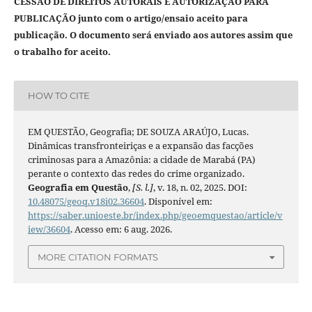
CESSÃO DE DIREITOS AUTORAIS E AUTORIZAÇÃO PARA
PUBLICAÇÃO junto com o artigo/ensaio aceito para
publicação. O documento será enviado aos autores assim que
o trabalho for aceito.
HOW TO CITE
EM QUESTÃO, Geografia; DE SOUZA ARAÚJO, Lucas.
Dinâmicas transfronteiriças e a expansão das facções
criminosas para a Amazônia: a cidade de Marabá (PA)
perante o contexto das redes do crime organizado.
Geografia em Questão
,
[S. l.]
, v. 18, n. 02, 2025. DOI:
10.48075/geoq.v18i02.36604
. Disponível em:
https://saber.unioeste.br/index.php/geoemquestao/article/v
iew/36604
. Acesso em: 6 aug. 2026.
MORE CITATION FORMATS