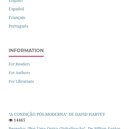
English
Español
Français
Português
INFORMATION
For Readers
For Authors
For Librarians
“A CONDIÇÃO PÓS-MODERNA” DE DAVID HARVEY
14465
Resenha: “Por Uma Outra Globalização”, De Milton Santos