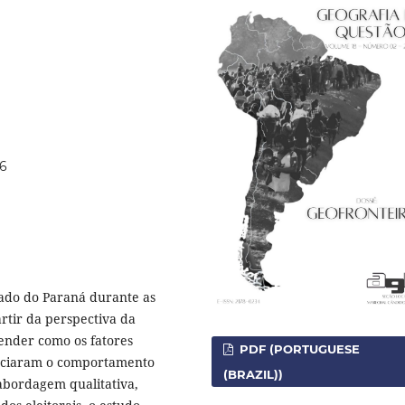
06
stado do Paraná durante as
artir da perspectiva da
eender como os fatores
PDF (PORTUGUESE
luenciaram o comportamento
(BRAZIL))
 abordagem qualitativa,