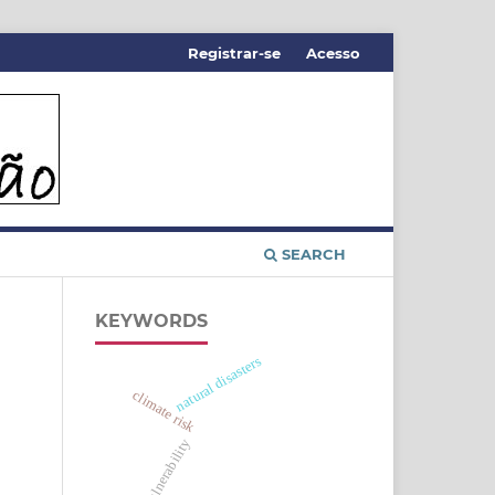
Registrar-se
Acesso
SEARCH
KEYWORDS
natural disasters
climate risk
vulnerability