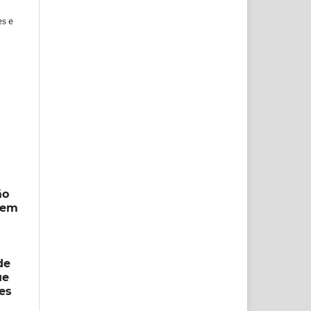
es e
ão
s em
de
ue
es