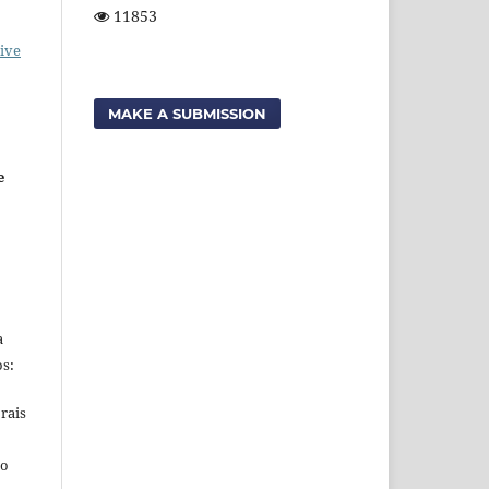
11853
ive
MAKE A SUBMISSION
e
a
s:
rais
ho