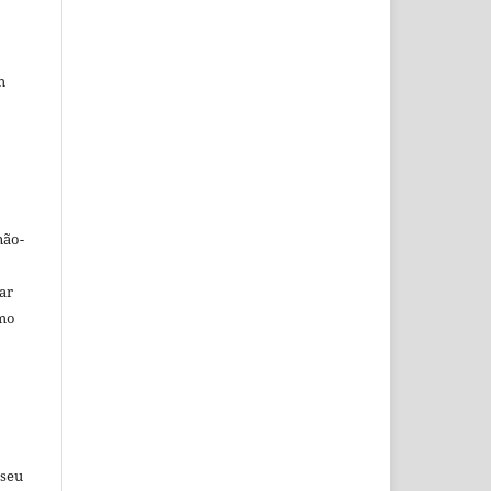
m
não-
car
omo
 seu