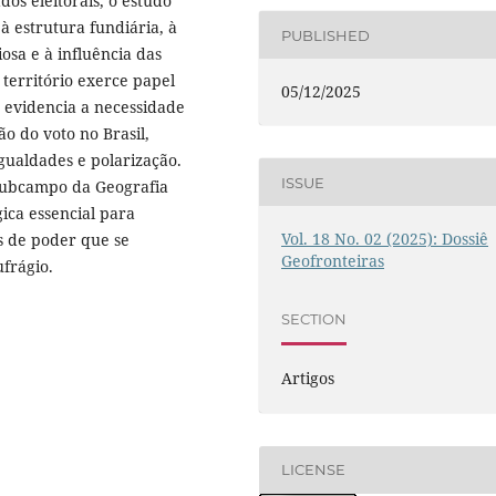
os eleitorais, o estudo
 à estrutura fundiária, à
PUBLISHED
osa e à influência das
 território exerce papel
05/12/2025
e evidencia a necessidade
ão do voto no Brasil,
gualdades e polarização.
ISSUE
 subcampo da Geografia
gica essencial para
Vol. 18 No. 02 (2025): Dossiê
as de poder que se
Geofronteiras
frágio.
SECTION
Artigos
LICENSE