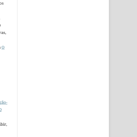
os
u
e
vas,
a
O
ção-
0
bir,