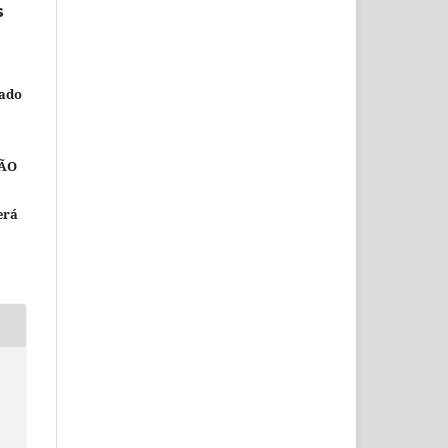
s
nado
ÃO
erá
e