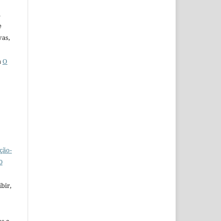
u
e
vas,
a
O
ção-
0
bir,
es e