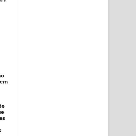
ão
s em
de
ue
es
s