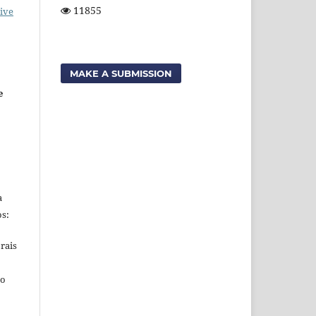
11855
ive
MAKE A SUBMISSION
e
a
s:
rais
ho