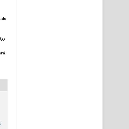
nado
ÃO
erá
/