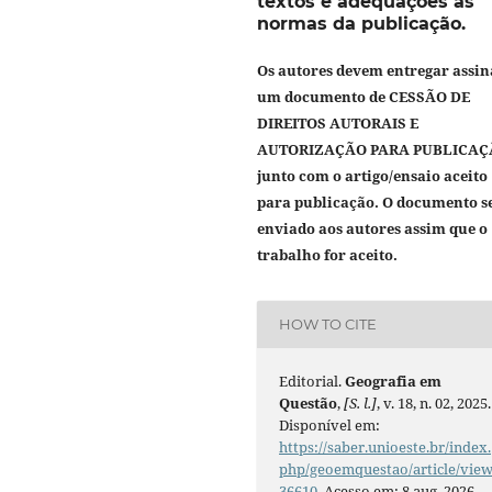
textos e adequações às
normas da publicação.
Os autores devem entregar assi
um documento de
CESSÃO DE
DIREITOS AUTORAIS E
AUTORIZAÇÃO PARA PUBLICAÇ
junto com o artigo/ensaio aceito
para publicação. O documento s
enviado aos autores assim que o
trabalho for aceito.
HOW TO CITE
Editorial.
Geografia em
Questão
,
[S. l.]
, v. 18, n. 02, 2025.
Disponível em:
https://saber.unioeste.br/index.
php/geoemquestao/article/view
36610
. Acesso em: 8 aug. 2026.