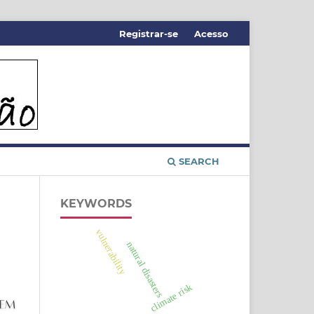
Registrar-se
Acesso
SEARCH
KEYWORDS
vulnerability
natural disasters
climate risk