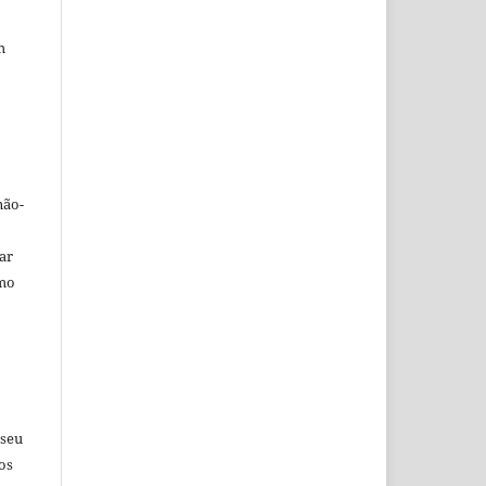
m
não-
car
omo
 seu
os