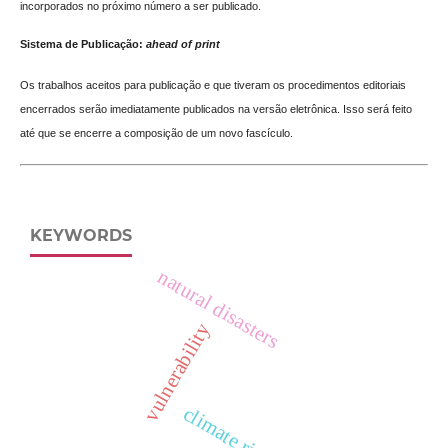
incorporados no próximo número a ser publicado.
Sistema de Publicação:
ahead of print
Os trabalhos aceitos para publicação e que tiveram os procedimentos editoriais
encerrados serão imediatamente publicados na versão eletrônica. Isso será feito
até que se encerre a composição de um novo fascículo.
KEYWORDS
natural disasters
vulnerability
climate risk