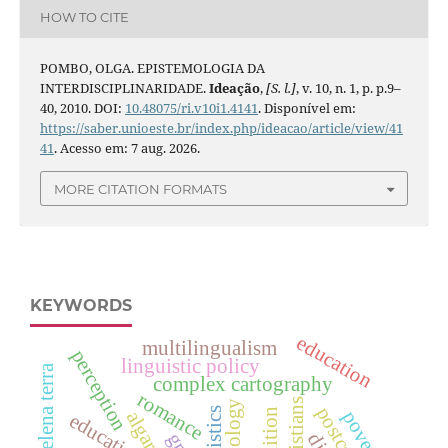
HOW TO CITE
POMBO, OLGA. EPISTEMOLOGIA DA
INTERDISCIPLINARIDADE.
Ideação
,
[S. l.]
, v. 10, n. 1, p. p.9–
40, 2010. DOI:
10.48075/ri.v10i1.4141
. Disponível em:
https://saber.unioeste.br/index.php/ideacao/article/view/41
41
. Acesso em: 7 aug. 2026.
MORE CITATION FORMATS
KEYWORDS
education
multilingualism
perception
linguistic policy
helena terra
complex cartography
romance
christians
poverty
algarabía
education