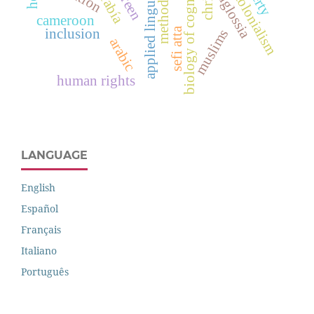
methodology
postcolonialism
applied linguistics
biology of cognition
green
diglossia
cameroon
sefi atta
inclusion
muslims
arabic
human rights
LANGUAGE
English
Español
Français
Italiano
Português