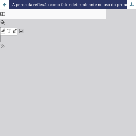
A perda da reflexão como fator determinante no uso do pronome expresso sujeito em sentenças finitas no português brasileiro