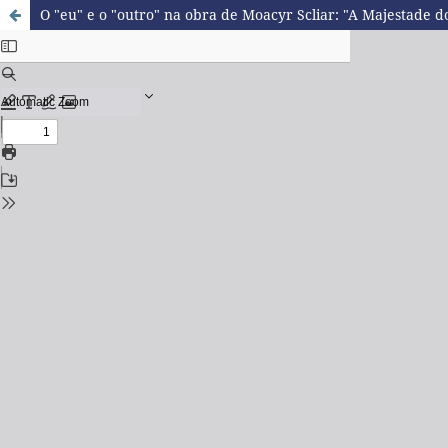
O "eu" e o "outro" na obra de Moacyr Scliar: "A Majestade d