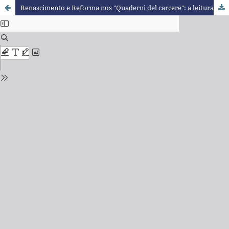
Renascimento e Reforma nos "Quaderni del carcere": a leitura política de Antonio Gramsci