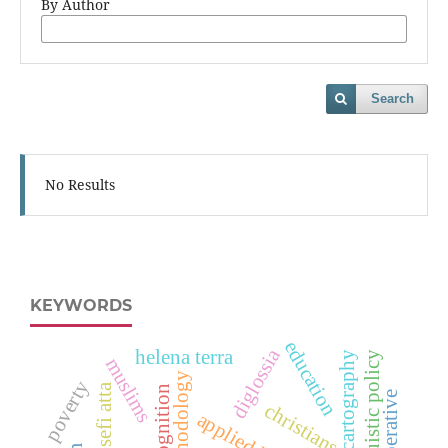
By Author
Search
No Results
KEYWORDS
education
diglossia
helena terra
linguistic policy
complex cartography
muslims
methodology
poverty
sefi atta
christians