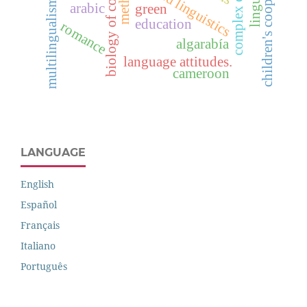
biology of cognition
children's cooperative
applied linguistics
multilingualism
arabic
green
education
romance
algarabía
language attitudes.
cameroon
LANGUAGE
English
Español
Français
Italiano
Português