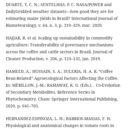
DUARTE, Y. C. N.; SENTELHAS, P. C. NASA/POWER and
DailyGridded weather datasets—how good they are for
estimating maize yields in Brazil? International Journal of
Biometeorology, v. 64, n. 3, p. 319–329, mar. 2020.
HAJJAR, R. et al. Scaling up sustainability in commodity
agriculture: Transferability of governance mechanisms
across the coffee and cattle sectors in Brazil. Journal of
Cleaner Production, v. 206, p. 124–132, jan. 2019.
HAMEED, A.; HUSSAIN, S. A.; SULERIA, H. A. R. “Coffee
Bean-Related” Agroecological Factors Affecting the Coffee.
In: MÉRILLON, J.-M.; RAMAWAT, K. G. (Eds.). . Co-Evolution
of Secondary Metabolites. Reference Series in
Phytochemistry. Cham: Springer International Publishing,
2020. p. 641–705.
HERNANDEZ-ESPINOZA, L. H.; BARRIOS-MASIAS, F. H.
Physiological and anatomical changes in tomato roots in