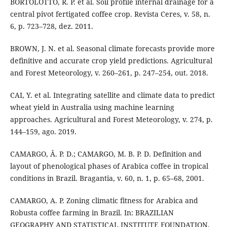
BORTOLOTTO, R. P. et al. Soil profile internal drainage for a
central pivot fertigated coffee crop. Revista Ceres, v. 58, n.
6, p. 723–728, dez. 2011.
BROWN, J. N. et al. Seasonal climate forecasts provide more
definitive and accurate crop yield predictions. Agricultural
and Forest Meteorology, v. 260–261, p. 247–254, out. 2018.
CAI, Y. et al. Integrating satellite and climate data to predict
wheat yield in Australia using machine learning
approaches. Agricultural and Forest Meteorology, v. 274, p.
144–159, ago. 2019.
CAMARGO, Â. P. D.; CAMARGO, M. B. P. D. Definition and
layout of phenological phases of Arabica coffee in tropical
conditions in Brazil. Bragantia, v. 60, n. 1, p. 65–68, 2001.
CAMARGO, A. P. Zoning climatic fitness for Arabica and
Robusta coffee farming in Brazil. In: BRAZILIAN
GEOGRAPHY AND STATISTICAL INSTITUTE FOUNDATION.