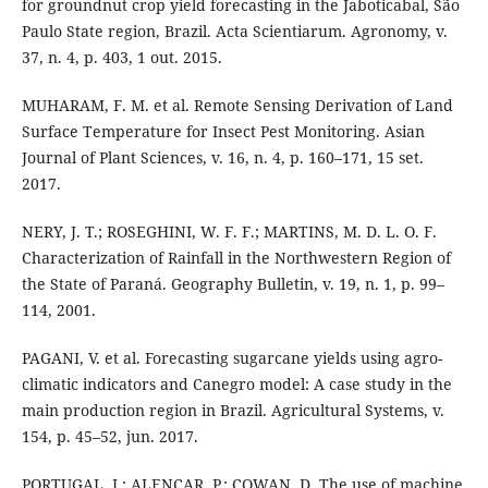
for groundnut crop yield forecasting in the Jaboticabal, São
Paulo State region, Brazil. Acta Scientiarum. Agronomy, v.
37, n. 4, p. 403, 1 out. 2015.
MUHARAM, F. M. et al. Remote Sensing Derivation of Land
Surface Temperature for Insect Pest Monitoring. Asian
Journal of Plant Sciences, v. 16, n. 4, p. 160–171, 15 set.
2017.
NERY, J. T.; ROSEGHINI, W. F. F.; MARTINS, M. D. L. O. F.
Characterization of Rainfall in the Northwestern Region of
the State of Paraná. Geography Bulletin, v. 19, n. 1, p. 99–
114, 2001.
PAGANI, V. et al. Forecasting sugarcane yields using agro-
climatic indicators and Canegro model: A case study in the
main production region in Brazil. Agricultural Systems, v.
154, p. 45–52, jun. 2017.
PORTUGAL, I.; ALENCAR, P.; COWAN, D. The use of machine