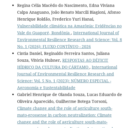
Regina Célia Macêdo do Nascimento, Edna Viviana
Calpa Anaguano, João Renato Marcili Biagioni, Afonso
Henrique Roldão, Frederico Yuri Hanai,
Vulnerabilidade climática na Amazônia: Evidências no
Vale do Guaporé, Rondônia
,
International Journal of
Environmental Resilience Research and Science: Vol. 8
No. 1 (2026): FLUXO CONTÍNUO - 2026
Cintia Daniel, Reginaldo Ferreira Santos, Juliana
Souza, Vitória Hubner,
RESPOSTAS AO DÉFICIT
HÍDRICO DA CULTURA DO CÁRTAMO
,
International
Journal of Environmental Resilience Research and
Science: Vol. 5 No. 1 (2023): NÚMERO ESPECIAL -
Agronomia e Sustentabilidade
Gabriel Henrique de Olanda Souza, Lucas Eduardo de
Oliveira Aparecido, Guilherme Botega Torsoni,
Climate change and the role of agriculture south-
mato-grossense in carbon neutralization: Climate
change and the role of agriculture south-mato-