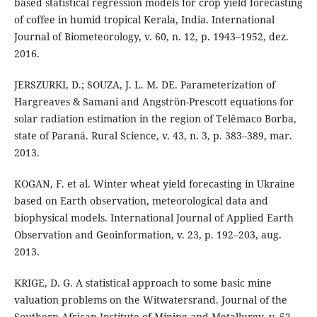
based statistical regression models for crop yield forecasting
of coffee in humid tropical Kerala, India. International
Journal of Biometeorology, v. 60, n. 12, p. 1943–1952, dez.
2016.
JERSZURKI, D.; SOUZA, J. L. M. DE. Parameterization of
Hargreaves & Samani and Angströn-Prescott equations for
solar radiation estimation in the region of Telêmaco Borba,
state of Paraná. Rural Science, v. 43, n. 3, p. 383–389, mar.
2013.
KOGAN, F. et al. Winter wheat yield forecasting in Ukraine
based on Earth observation, meteorological data and
biophysical models. International Journal of Applied Earth
Observation and Geoinformation, v. 23, p. 192–203, aug.
2013.
KRIGE, D. G. A statistical approach to some basic mine
valuation problems on the Witwatersrand. Journal of the
Southern African Institute of Mining and Metallurgy, v. 52,