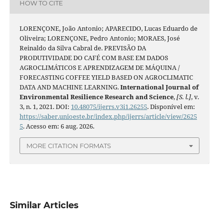
HOW TO CITE
LORENÇONE, João Antonio; APARECIDO, Lucas Eduardo de
Oliveira; LORENÇONE, Pedro Antonio; MORAES, José
Reinaldo da Silva Cabral de. PREVISÃO DA
PRODUTIVIDADE DO CAFÉ COM BASE EM DADOS
AGROCLIMÁTICOS E APRENDIZAGEM DE MÁQUINA /
FORECASTING COFFEE YIELD BASED ON AGROCLIMATIC
DATA AND MACHINE LEARNING.
International Journal of
Environmental Resilience Research and Science
,
[S. l.]
, v.
3, n. 1, 2021. DOI:
10.48075/ijerrs.v3i1.26255
. Disponível em:
https://saber.unioeste.br/index.php/ijerrs/article/view/2625
5
. Acesso em: 6 aug. 2026.
MORE CITATION FORMATS
Similar Articles