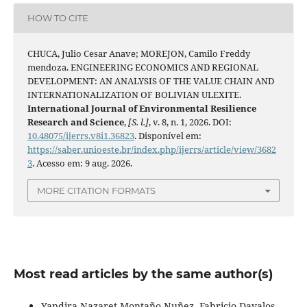
HOW TO CITE
CHUCA, Julio Cesar Anave; MOREJON, Camilo Freddy
mendoza. ENGINEERING ECONOMICS AND REGIONAL
DEVELOPMENT: AN ANALYSIS OF THE VALUE CHAIN AND
INTERNATIONALIZATION OF BOLIVIAN ULEXITE.
International Journal of Environmental Resilience
Research and Science
,
[S. l.]
, v. 8, n. 1, 2026. DOI:
10.48075/ijerrs.v8i1.36823
. Disponível em:
https://saber.unioeste.br/index.php/ijerrs/article/view/3682
3
. Acesso em: 9 aug. 2026.
MORE CITATION FORMATS
Most read articles by the same author(s)
Yandira Nazaret Montaño Nuñez, Fabricio Davalos