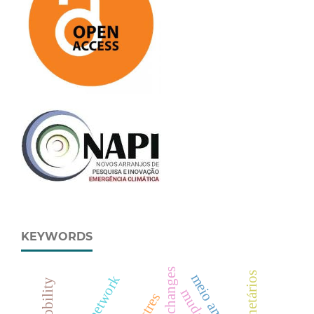
KEYWORDS
climate changes
meio ambiente