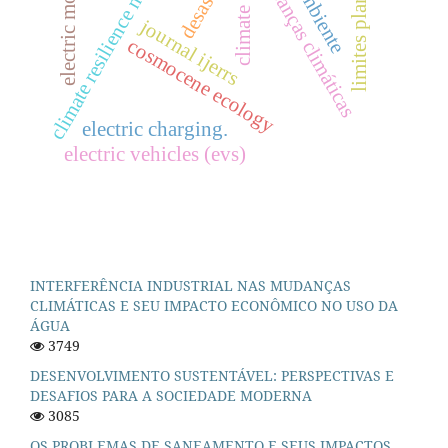
limites planetários
climate resilience network
electric mobility
mudanças climáticas
desastres
journal ijerrs
cosmocene ecology
electric charging.
electric vehicles (evs)
INTERFERÊNCIA INDUSTRIAL NAS MUDANÇAS
CLIMÁTICAS E SEU IMPACTO ECONÔMICO NO USO DA
ÁGUA
3749
DESENVOLVIMENTO SUSTENTÁVEL: PERSPECTIVAS E
DESAFIOS PARA A SOCIEDADE MODERNA
3085
OS PROBLEMAS DE SANEAMENTO E SEUS IMPACTOS