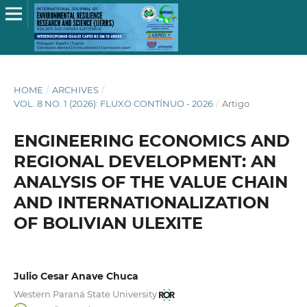
HOME
/
ARCHIVES
/
VOL. 8 NO. 1 (2026): FLUXO CONTÍNUO - 2026
/
Artigo
ENGINEERING ECONOMICS AND
REGIONAL DEVELOPMENT: AN
ANALYSIS OF THE VALUE CHAIN
AND INTERNATIONALIZATION
OF BOLIVIAN ULEXITE
Julio Cesar Anave Chuca
Western Paraná State University