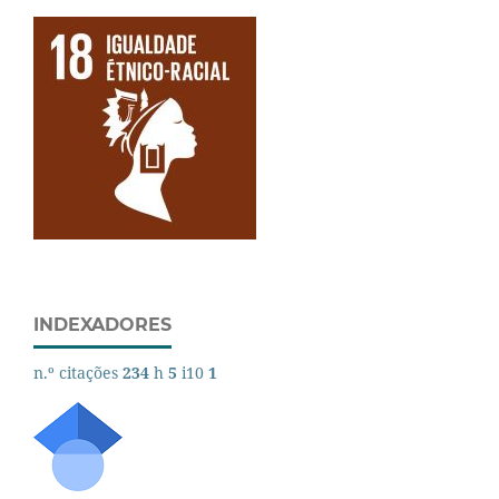
INDEXADORES
n.º citações
234
h
5
i10
1