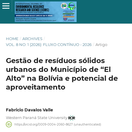
HOME
/
ARCHIVES
/
VOL. 8 NO. 1 (2026): FLUXO CONTÍNUO - 2026
/
Artigo
Gestão de resíduos sólidos
urbanos do Município de “El
Alto” na Bolívia e potencial de
aproveitamento
Fabricio Davalos Valle
Western Paraná State University
https://orcid.org/0009-0004-2060-8627 (unauthenticated)