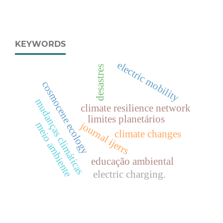
KEYWORDS
electric mobility
desastres
cosmocene ecology
mudanças climáticas
climate resilience network
limites planetários
journal ijerrs
meio ambiente
climate changes
educação ambiental
electric charging.