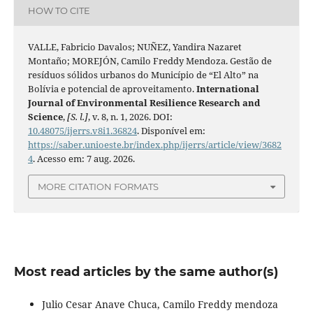
HOW TO CITE
VALLE, Fabricio Davalos; NUÑEZ, Yandira Nazaret
Montaño; MOREJÓN, Camilo Freddy Mendoza. Gestão de
resíduos sólidos urbanos do Município de “El Alto” na
Bolívia e potencial de aproveitamento.
International
Journal of Environmental Resilience Research and
Science
,
[S. l.]
, v. 8, n. 1, 2026. DOI:
10.48075/ijerrs.v8i1.36824
. Disponível em:
https://saber.unioeste.br/index.php/ijerrs/article/view/3682
4
. Acesso em: 7 aug. 2026.
MORE CITATION FORMATS
Most read articles by the same author(s)
Julio Cesar Anave Chuca, Camilo Freddy mendoza