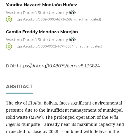
Yandira Nazaret Montaño Nuñez
Western Paraná State University
https://orcid.org/0009-0003-6273-6582 (unauthenticated)
Camilo Freddy Mendoza Morejón
Western Paraná State University
https://orcid.org/0000-0002-4071-0504 (unauthenticated)
DOI:
https://doi.org/10.48075/ijerrs.v8i1.36824
ABSTRACT
The city of
El Alto
, Bolivia, faces significant environmental
pressure due to the insufficient management of municipal
solid waste (MSW). The prolonged operation of the
Villa
Ingenio
dumpsite—already near its maximum capacity and
projected to close by 2028—combined with delays in the