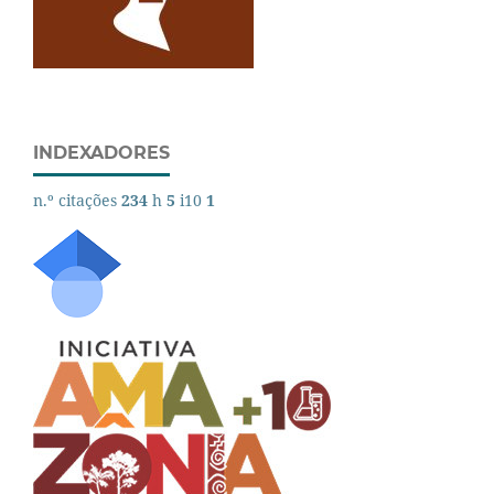
INDEXADORES
n.º citações
234
h
5
i10
1