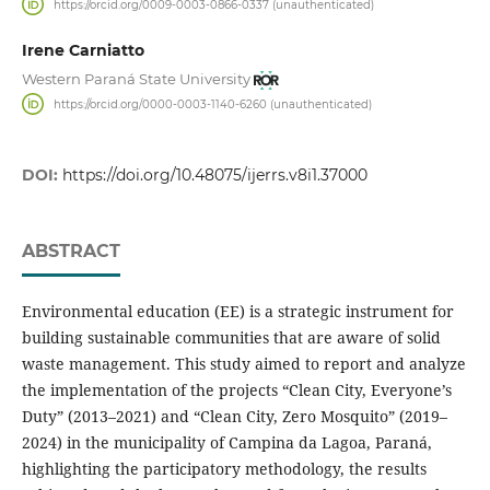
https://orcid.org/0009-0003-0866-0337 (unauthenticated)
Irene Carniatto
Western Paraná State University
https://orcid.org/0000-0003-1140-6260 (unauthenticated)
DOI:
https://doi.org/10.48075/ijerrs.v8i1.37000
ABSTRACT
Environmental education (EE) is a strategic instrument for
building sustainable communities that are aware of solid
waste management. This study aimed to report and analyze
the implementation of the projects “Clean City, Everyone’s
Duty” (2013–2021) and “Clean City, Zero Mosquito” (2019–
2024) in the municipality of Campina da Lagoa, Paraná,
highlighting the participatory methodology, the results