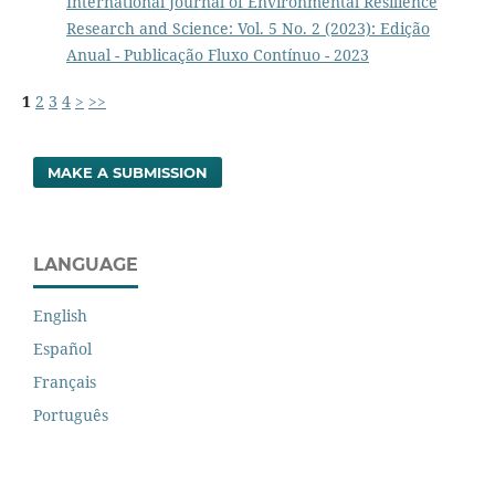
International Journal of Environmental Resilience
Research and Science: Vol. 5 No. 2 (2023): Edição
Anual - Publicação Fluxo Contínuo - 2023
1
2
3
4
>
>>
MAKE A SUBMISSION
LANGUAGE
English
Español
Français
Português