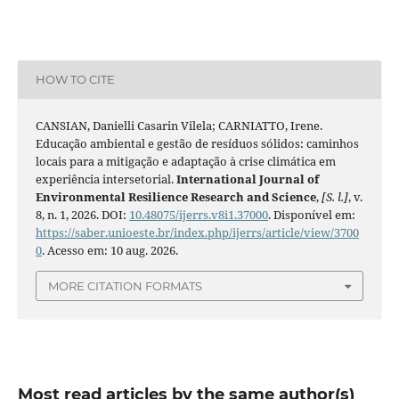
HOW TO CITE
CANSIAN, Danielli Casarin Vilela; CARNIATTO, Irene.
Educação ambiental e gestão de resíduos sólidos: caminhos
locais para a mitigação e adaptação à crise climática em
experiência intersetorial.
International Journal of
Environmental Resilience Research and Science
,
[S. l.]
, v.
8, n. 1, 2026. DOI:
10.48075/ijerrs.v8i1.37000
. Disponível em:
https://saber.unioeste.br/index.php/ijerrs/article/view/3700
0
. Acesso em: 10 aug. 2026.
MORE CITATION FORMATS
Most read articles by the same author(s)