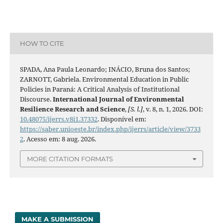
HOW TO CITE
SPADA, Ana Paula Leonardo; INÁCIO, Bruna dos Santos;
ZARNOTT, Gabriela. Environmental Education in Public
Policies in Paraná: A Critical Analysis of Institutional
Discourse.
International Journal of Environmental
Resilience Research and Science
,
[S. l.]
, v. 8, n. 1, 2026. DOI:
10.48075/ijerrs.v8i1.37332
. Disponível em:
https://saber.unioeste.br/index.php/ijerrs/article/view/3733
2
. Acesso em: 8 aug. 2026.
MORE CITATION FORMATS
MAKE A SUBMISSION