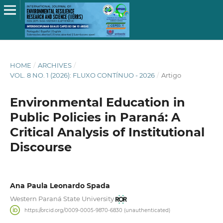
HOME
/
ARCHIVES
/
VOL. 8 NO. 1 (2026): FLUXO CONTÍNUO - 2026
/
Artigo
Environmental Education in
Public Policies in Paraná: A
Critical Analysis of Institutional
Discourse
Ana Paula Leonardo Spada
Western Paraná State University
https://orcid.org/0009-0005-9870-6830 (unauthenticated)