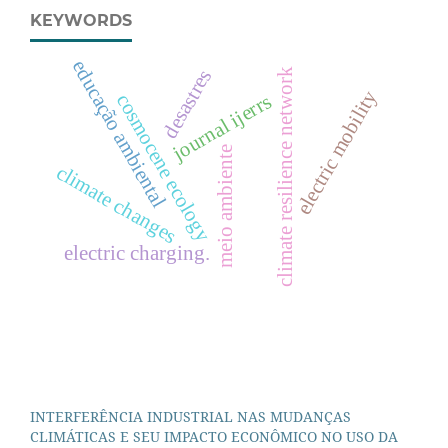
KEYWORDS
educação ambiental
desastres
climate resilience network
electric mobility
journal ijerrs
cosmocene ecology
meio ambiente
climate changes
electric charging.
INTERFERÊNCIA INDUSTRIAL NAS MUDANÇAS
CLIMÁTICAS E SEU IMPACTO ECONÔMICO NO USO DA