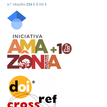
n.º citações
234
h
5
i10
1