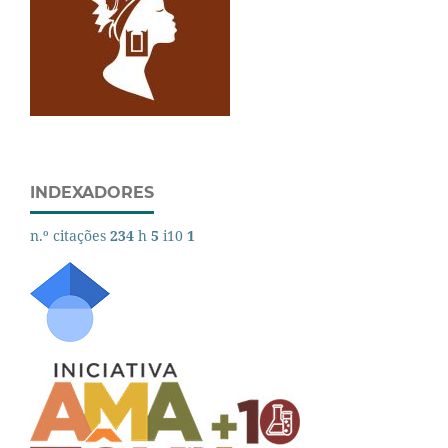
INDEXADORES
n.º citações
234
h
5
i10
1