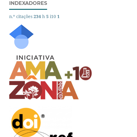
INDEXADORES
n.º citações
234
h
5
i10
1