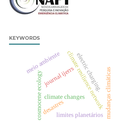
KEYWORDS
climate resilience network
meio ambiente
electric charging.
journal ijerrs
mudanças climáticas
cosmocene ecology
climate changes
desastres
limites planetários