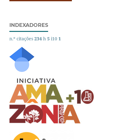
INDEXADORES
n.º citações
234
h
5
i10
1