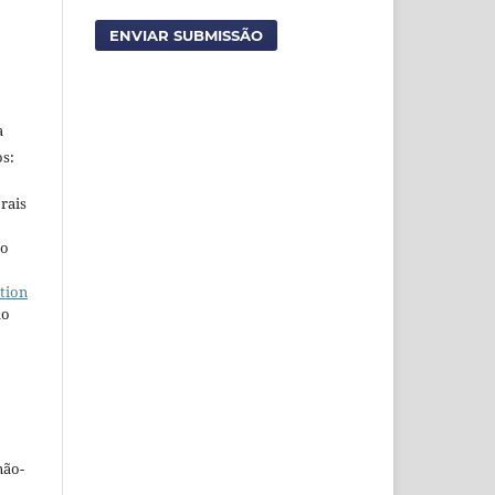
ENVIAR SUBMISSÃO
a
s:
rais
ho
tion
do
não-