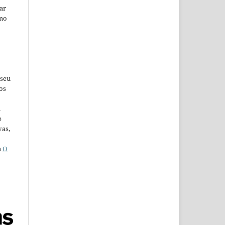
car
omo
 seu
os
u
e
vas,
a
O