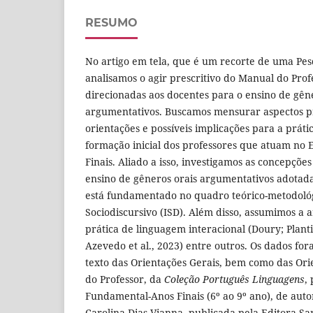
RESUMO
No artigo em tela, que é um recorte de uma Pes
analisamos o agir prescritivo do Manual do Prof
direcionadas aos docentes para o ensino de gên
argumentativos. Buscamos mensurar aspectos pr
orientações e possíveis implicações para a práti
formação inicial dos professores que atuam no
Finais. Aliado a isso, investigamos as concepçõ
ensino de gêneros orais argumentativos adotad
está fundamentado no quadro teórico-metodológ
Sociodiscursivo (ISD). Além disso, assumimos 
prática de linguagem interacional (Doury; Planti
Azevedo et al., 2023) entre outros. Os dados fo
texto das Orientações Gerais, bem como das Or
do Professor, da
Coleção Português Linguagens
,
Fundamental-Anos Finais (6º ao 9º ano), de auto
Carolina Dias Vianna, publicada pela Editora Sa