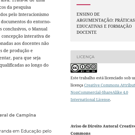
cos da pesquisa
ENSINO DE
ados pelo Interacionismo
ARGUMENTAÇÃO: PRÁTICA
e documentos do entorno-
EDUCATIVAS E FORMAÇÃO
s conclusivos, o Manual
DOCENTE
 concepção interativa de
onadas aos docentes não
es de produção e
LICENÇA
ntar, para que seja
 qualificadas ao longo do
Este trabalho está licenciado sob 
licença
Creative Commons Attribut
NonCommercial-ShareAlike 4.0
International License
.
deral de Campina
Aviso de Direito Autoral Creativ
tranda em Educação pelo
Commons