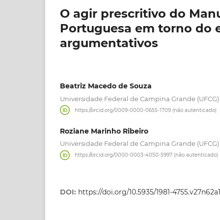
O agir prescritivo do Man
Portuguesa em torno do e
argumentativos
Beatriz Macedo de Souza
Universidade Federal de Campina Grande (UFCG)
https://orcid.org/0009-0000-0655-1709 (não autenticado)
Roziane Marinho Ribeiro
Universidade Federal de Campina Grande (UFCG)
https://orcid.org/0000-0003-4050-5997 (não autenticado)
DOI:
https://doi.org/10.5935/1981-4755.v27n62a