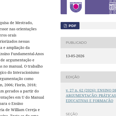
quisa de Mestrado,
PDF
essor nas orientações
eros orais
iorizados nessas
PUBLICADO
ca e ampliação da
 Ensino Fundamental-Anos
13-05-2026
es de argumentação e
as no manual. O trabalho
ico do Interacionismo
EDIÇÃO
a argumentação como
n, 2006; Fiorin, 2018;
v. 27 n. 62 (2026): ENSINO D
ram gerados a partir do
ARGUMENTAÇÃO: PRÁTICA
ientações em U do Manual
EDUCATIVAS E FORMAÇÃO
 para o Ensino
ria de William Cereja e
SEÇÃO
raiva. Trata-se de uma