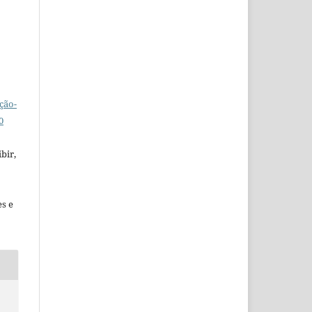
ção-
0
bir,
es e