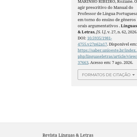
MARINHO RIBEIRO, Roziane. 
agir prescritivo do Manual do
Professor de Língua Portugues
em torno do ensino de gêneros
orais argumentativos .
Língua
& Letras
,
[S. l.]
, v. 27, n. 62, 2026
DOI:
10.5935/1981-
4755.v27n62a17
. Disponível em
https://saber.unioeste.br/index.
php/linguaseletras/article/view
37663
. Acesso em: 7 ago. 2026.
FORMATOS DE CITAÇÃO
Revista Línguas & Letras