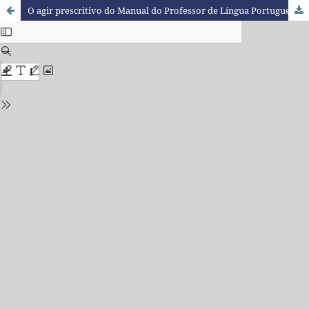
O agir prescritivo do Manual do Professor de Língua Portuguesa em torno do ensino de gêneros orais argumentativos