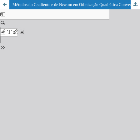
Métodos do Gradiente e de Newton em Otimização Quadrática Convexa