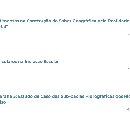
ndimentos na Construção do Saber Geográfico pela Realidade
ial”
2
culares na Inclusão Escolar
3
araná 3: Estudo de Caso das Sub-bacias Hidrográficas dos Ri
lso
4