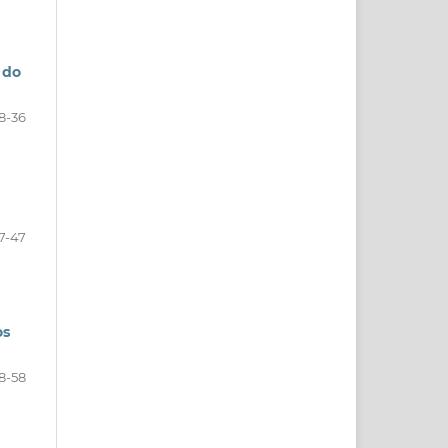
 do
8-36
7-47
os
8-58