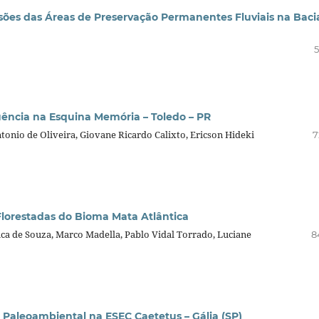
sões das Áreas de Preservação Permanentes Fluviais na Baci
5
ncia na Esquina Memória – Toledo – PR
tonio de Oliveira, Giovane Ricardo Calixto, Ericson Hideki
7
 Florestadas do Bioma Mata Atlântica
ica de Souza, Marco Madella, Pablo Vidal Torrado, Luciane
8
o Paleoambiental na ESEC Caetetus – Gália (SP)