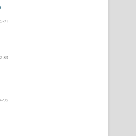
a
9-71
2-83
4-95