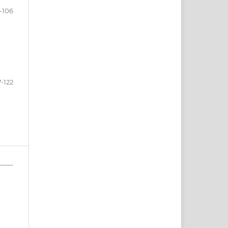
-106
7-122