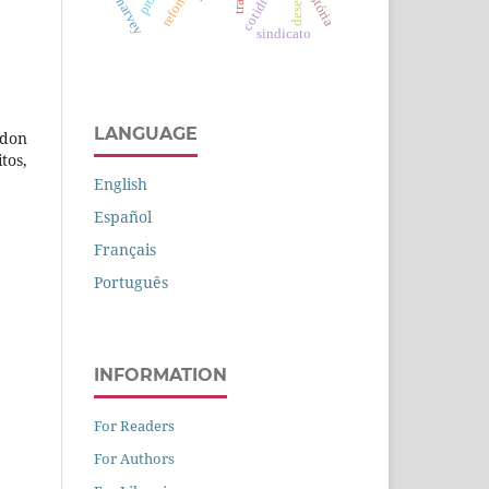
cotidiano
história
harvey
sindicato
LANGUAGE
ndon
tos,
English
Español
Français
Português
INFORMATION
For Readers
For Authors