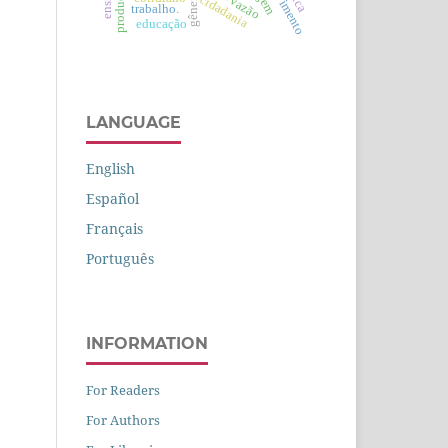
gênero
cidadania
vazão
trabalho.
educação
LANGUAGE
English
Español
Français
Português
INFORMATION
For Readers
For Authors