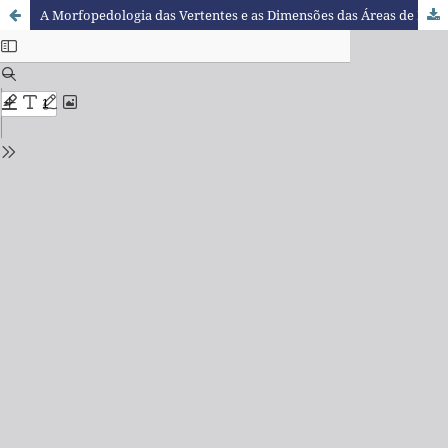
A Morfopedologia das Vertentes e as Dimensões das Áreas de Preservação Permanentes Fluviais na Bacia do Córrego Peroba-PR